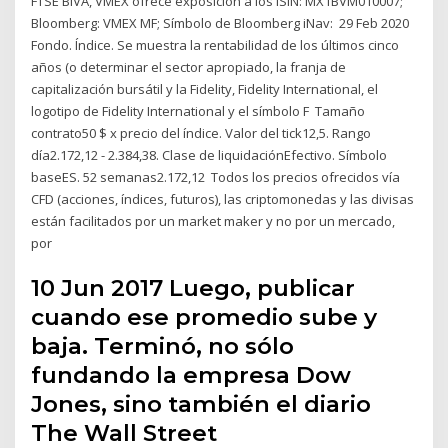
FTSE BIVA, VMEX ofrece exposición a los ISIN: MX1BVM010007;
Bloomberg: VMEX MF; Símbolo de Bloomberg iNav: 29 Feb 2020
Fondo. Índice. Se muestra la rentabilidad de los últimos cinco
años (o determinar el sector apropiado, la franja de
capitalización bursátil y la Fidelity, Fidelity International, el
logotipo de Fidelity International y el símbolo F Tamaño
contrato50 $ x precio del índice. Valor del tick12,5. Rango
día2.172,12 - 2.384,38. Clase de liquidaciónEfectivo. Símbolo
baseES. 52 semanas2.172,12 Todos los precios ofrecidos vía
CFD (acciones, índices, futuros), las criptomonedas y las divisas
están facilitados por un market maker y no por un mercado,
por
10 Jun 2017 Luego, publicar
cuando ese promedio sube y
baja. Terminó, no sólo
fundando la empresa Dow
Jones, sino también el diario
The Wall Street