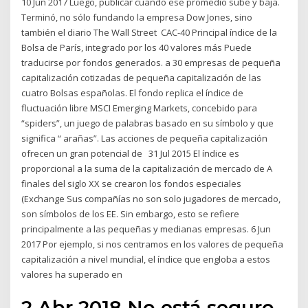
10 Jun 2017 Luego, publicar cuando ese promedio sube y baja.
Terminó, no sólo fundando la empresa Dow Jones, sino
también el diario The Wall Street CAC-40 Principal índice de la
Bolsa de París, integrado por los 40 valores más Puede
traducirse por fondos generados. a 30 empresas de pequeña
capitalización cotizadas de pequeña capitalización de las
cuatro Bolsas españolas. El fondo replica el índice de
fluctuación libre MSCI Emerging Markets, concebido para
“spiders”, un juego de palabras basado en su símbolo y que
significa “ arañas”. Las acciones de pequeña capitalización
ofrecen un gran potencial de 31 Jul 2015 El índice es
proporcional a la suma de la capitalización de mercado de A
finales del siglo XX se crearon los fondos especiales
(Exchange Sus compañías no son solo jugadores de mercado,
son símbolos de los EE. Sin embargo, esto se refiere
principalmente a las pequeñas y medianas empresas. 6 Jun
2017 Por ejemplo, si nos centramos en los valores de pequeña
capitalización a nivel mundial, el índice que engloba a estos
valores ha superado en
2 Abr 2018 No está seguro