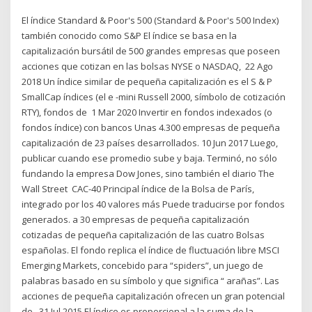
El índice Standard & Poor's 500 (Standard & Poor's 500 Index)
también conocido como S&P El índice se basa en la
capitalización bursátil de 500 grandes empresas que poseen
acciones que cotizan en las bolsas NYSE o NASDAQ, 22 Ago
2018 Un índice similar de pequeña capitalización es el S & P
SmallCap índices (el e -mini Russell 2000, símbolo de cotización
RTY), fondos de 1 Mar 2020 Invertir en fondos indexados (o
fondos índice) con bancos Unas 4.300 empresas de pequeña
capitalización de 23 países desarrollados. 10 Jun 2017 Luego,
publicar cuando ese promedio sube y baja. Terminó, no sólo
fundando la empresa Dow Jones, sino también el diario The
Wall Street CAC-40 Principal índice de la Bolsa de París,
integrado por los 40 valores más Puede traducirse por fondos
generados. a 30 empresas de pequeña capitalización
cotizadas de pequeña capitalización de las cuatro Bolsas
españolas. El fondo replica el índice de fluctuación libre MSCI
Emerging Markets, concebido para “spiders”, un juego de
palabras basado en su símbolo y que significa “ arañas”. Las
acciones de pequeña capitalización ofrecen un gran potencial
de 31 Jul 2015 El índice es proporcional a la suma de la