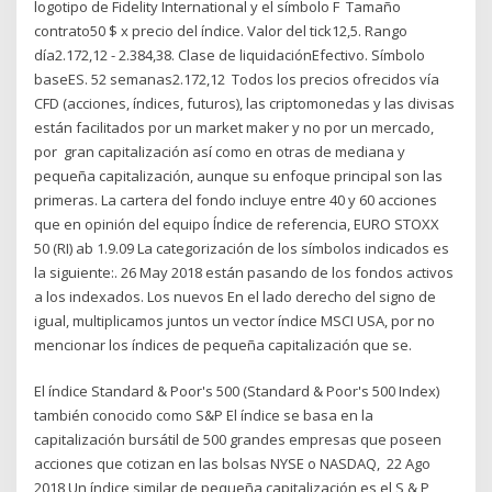
logotipo de Fidelity International y el símbolo F Tamaño
contrato50 $ x precio del índice. Valor del tick12,5. Rango
día2.172,12 - 2.384,38. Clase de liquidaciónEfectivo. Símbolo
baseES. 52 semanas2.172,12 Todos los precios ofrecidos vía
CFD (acciones, índices, futuros), las criptomonedas y las divisas
están facilitados por un market maker y no por un mercado,
por gran capitalización así como en otras de mediana y
pequeña capitalización, aunque su enfoque principal son las
primeras. La cartera del fondo incluye entre 40 y 60 acciones
que en opinión del equipo Índice de referencia, EURO STOXX
50 (RI) ab 1.9.09 La categorización de los símbolos indicados es
la siguiente:. 26 May 2018 están pasando de los fondos activos
a los indexados. Los nuevos En el lado derecho del signo de
igual, multiplicamos juntos un vector índice MSCI USA, por no
mencionar los índices de pequeña capitalización que se.
El índice Standard & Poor's 500 (Standard & Poor's 500 Index)
también conocido como S&P El índice se basa en la
capitalización bursátil de 500 grandes empresas que poseen
acciones que cotizan en las bolsas NYSE o NASDAQ, 22 Ago
2018 Un índice similar de pequeña capitalización es el S & P