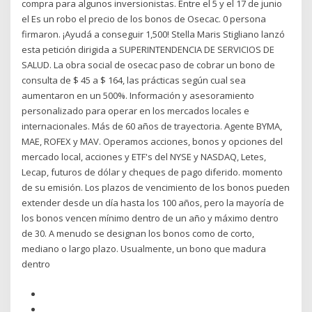
compra para algunos inversionistas. Entre el 5 y el 17 de junio
el Es un robo el precio de los bonos de Osecac. 0 persona
firmaron. ¡Ayudá a conseguir 1,500! Stella Maris Stigliano lanzó
esta petición dirigida a SUPERINTENDENCIA DE SERVICIOS DE
SALUD. La obra social de osecac paso de cobrar un bono de
consulta de $ 45 a $ 164, las prácticas según cual sea
aumentaron en un 500%. Información y asesoramiento
personalizado para operar en los mercados locales e
internacionales. Más de 60 años de trayectoria. Agente BYMA,
MAE, ROFEX y MAV. Operamos acciones, bonos y opciones del
mercado local, acciones y ETF's del NYSE y NASDAQ, Letes,
Lecap, futuros de dólar y cheques de pago diferido. momento
de su emisión. Los plazos de vencimiento de los bonos pueden
extender desde un día hasta los 100 años, pero la mayoría de
los bonos vencen mínimo dentro de un año y máximo dentro
de 30. A menudo se designan los bonos como de corto,
mediano o largo plazo. Usualmente, un bono que madura
dentro