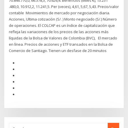
70.846.770,0, 66.378,5, 70.626,4. Beneficios (Miles €), 13.251
.480,0, 10.912,2, 11.241,5. Per (veces), 4,61, 5,67, 5,43. Precio/valor
contable Movimientos de mercado por negociación diaria.
Acciones, Ultima cotización (S/. ) Monto negociado (S/.) Número
de operaciones. El COLCAP es un índice de capitalización que
refleja las variaciones de los precios de las acciones más
líquidas de la Bolsa de Valores de Colombia (BVC), El mercado
en línea. Precios de acciones y ETF transados en la Bolsa de
Comercio de Santiago. Tienen un desfase de 20 minutos